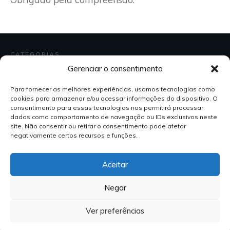
CATEGORIAS
Gerenciar o consentimento
Eletrônica
Instrumentação
Para fornecer as melhores experiências, usamos tecnologias como
cookies para armazenar e/ou acessar informações do dispositivo. O
Multímetro Analógico
consentimento para essas tecnologias nos permitirá processar
Programação
dados como comportamento de navegação ou IDs exclusivos neste
site. Não consentir ou retirar o consentimento pode afetar
Uncategorized
negativamente certos recursos e funções.
CONTATO
Aceitar
cursos@celista.com.br
Negar
Ver preferências
Copyright
2026
Celista Cursos
, CNPJ: 65.500.580/0001-21. Todos os direitos
reservados.