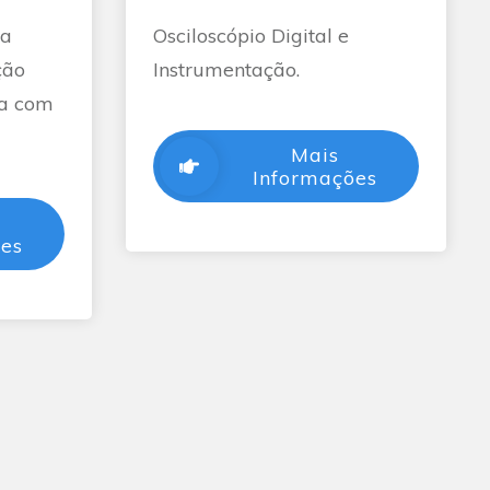
ca
Osciloscópio Digital e
ção
Instrumentação.
ha com
Mais
Informações
ões