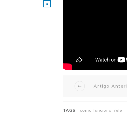
Artigo Anter
TAGS
como funciona, rele